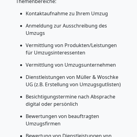
Themenbereiche:
Kontaktaufnahme zu Ihrem Umzug
Umzugshelfer
Anmeldung zur Ausschreibung des
Steyr
Umzugs
Vermittlung von Produkten/Leistungen
für Umzugsinteressenten
Möbeltaxi
Vermittlung von Umzugsunternehmen
Steyr
Dienstleistungen von Müller & Woschke
UG (z.B. Erstellung von Umzugsgutlisten)
Kleintransport
Besichtigungstermine nach Absprache
digital oder persönlich
Steyr
Bewertungen von beauftragten
Umzugsfirmen
Möbelmontage
Bewertung von Dienstleistungen von