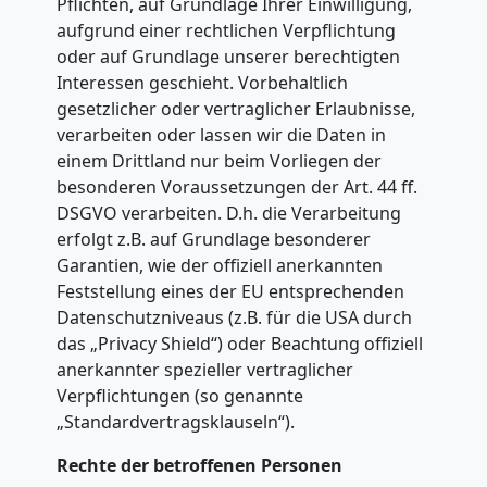
Pflichten, auf Grundlage Ihrer Einwilligung,
Möbeltransport
aufgrund einer rechtlichen Verpflichtung
oder auf Grundlage unserer berechtigten
National
Interessen geschieht. Vorbehaltlich
gesetzlicher oder vertraglicher Erlaubnisse,
verarbeiten oder lassen wir die Daten in
Möbeltransport
einem Drittland nur beim Vorliegen der
besonderen Voraussetzungen der Art. 44 ff.
International
DSGVO verarbeiten. D.h. die Verarbeitung
erfolgt z.B. auf Grundlage besonderer
Garantien, wie der offiziell anerkannten
Beiladung
Feststellung eines der EU entsprechenden
Datenschutzniveaus (z.B. für die USA durch
das „Privacy Shield“) oder Beachtung offiziell
National
anerkannter spezieller vertraglicher
Verpflichtungen (so genannte
Beiladung
„Standardvertragsklauseln“).
Rechte der betroffenen Personen