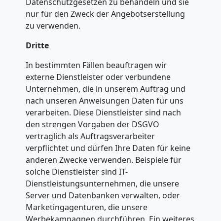
Datenschutzgesetzen zu behandeln und sie
Steyr
nur für den Zweck der Angebotserstellung
zu verwenden.
Dritte
Tragehilfe
In bestimmten Fällen beauftragen wir
Steyr
externe Dienstleister oder verbundene
Unternehmen, die in unserem Auftrag und
nach unseren Anweisungen Daten für uns
Kleiner
verarbeiten. Diese Dienstleister sind nach
den strengen Vorgaben der DSGVO
Umzug
vertraglich als Auftragsverarbeiter
verpflichtet und dürfen Ihre Daten für keine
anderen Zwecke verwenden. Beispiele für
Steyr
solche Dienstleister sind IT-
Dienstleistungsunternehmen, die unsere
Server und Datenbanken verwalten, oder
Küchenumzug
Marketingagenturen, die unsere
Werbekampagnen durchführen. Ein weiteres