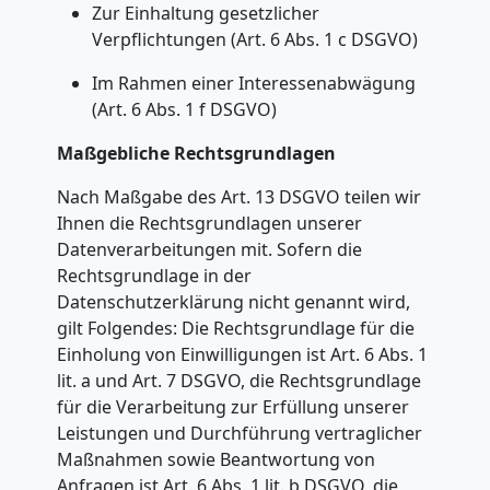
Steyr
Zur Einhaltung gesetzlicher
Verpflichtungen (Art. 6 Abs. 1 c DSGVO)
Im Rahmen einer Interessenabwägung
Umzug
(Art. 6 Abs. 1 f DSGVO)
2
Maßgebliche Rechtsgrundlagen
Nach Maßgabe des Art. 13 DSGVO teilen wir
Mann
Ihnen die Rechtsgrundlagen unserer
Datenverarbeitungen mit. Sofern die
+
Rechtsgrundlage in der
Datenschutzerklärung nicht genannt wird,
LKW
gilt Folgendes: Die Rechtsgrundlage für die
Einholung von Einwilligungen ist Art. 6 Abs. 1
Steyr
lit. a und Art. 7 DSGVO, die Rechtsgrundlage
für die Verarbeitung zur Erfüllung unserer
Leistungen und Durchführung vertraglicher
Kunsttransport
Maßnahmen sowie Beantwortung von
Anfragen ist Art. 6 Abs. 1 lit. b DSGVO, die