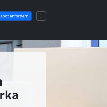
ebot anfordern
☰
n
irka