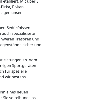
l etabliert. Mit über 8
Pirka, Pölten,
zeigen unser
chen Bedürfnissen
 auch spezialisierte
schweren Tresoren und
Gegenstände sicher und
tleistungen an. Vom
rrigen Sportgeräten –
h für spezielle
nd wir bestens
ginn eines neuen
r Sie so reibungslos