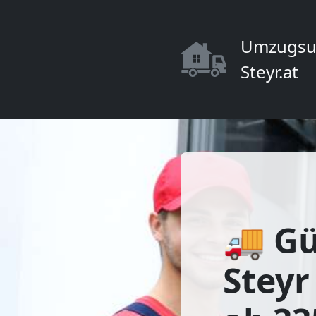
Umzugsu
Steyr.at
🚚 G
Steyr