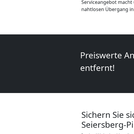
Serviceangebot macht u
+
nahtlosen Übergang in
LKW
Steyr
Preiswerte An
Kunsttransport
entfernt!
Steyr
Umzug
Steyr
Sichern Sie s
Seiersberg-P
3