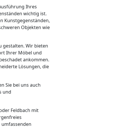
 Ausführung Ihres
nständen wichtig ist.
hen Kunstgegenständen,
schweren Objekten wie
 gestalten. Wir bieten
ort Ihrer Möbel und
 unbeschadet ankommen.
eiderte Lösungen, die
en Sie bei uns auch
s und
 oder Feldbach mit
rgenfreies
em umfassenden