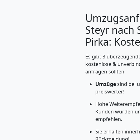
Umzugsanf
Steyr nach 
Pirka: Kost
Es gibt 3 überzeugende
kostenlose & unverbin
anfragen sollten:
Umzüge
sind bei 
Umzugshelfer
preiswerter!
Steyr
Hohe Weiterempfeh
Kunden würden un
empfehlen.
Möbeltaxi
Sie erhalten inner
Rückmeldung!