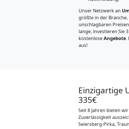
Steyr
Unser Netzwerk an
Um
größte in der Branche.
Kleintransport
unschlagbaren Preisen.
lange, investieren Sie 
Steyr
kostenlose
Angebote
.
aus!
Möbelmontage
Steyr
Einzigartige 
Möbeltransport
335€
Steyr
Seit 8 Jahren bieten wir
Zuverlässigkeit auszei
Seiersberg-Pirka, Traun