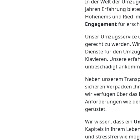
In der Welt der Umzüge
Jahren Erfahrung biete
Mann
Hohenems und Ried im I
Engagement
für ersch
+
Unser Umzugsservice um
LKW
gerecht zu werden. Wir
Dienste für den Umzug
Klavieren. Unsere erfa
Möbellift
unbeschädigt ankomm
Neben unserem Transp
Steyr
sicheren Verpacken Ihr
wir verfügen über das 
Anforderungen wie den
Übersiedlung
gerüstet.
Steyr
Wir wissen, dass ein
U
Kapitels in Ihrem Lebe
und stressfrei wie mögl