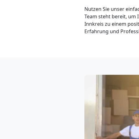
Klaviertransport
Nutzen Sie unser einfa
Team steht bereit, um 
Steyr
Innkreis zu einem posi
Erfahrung und Professi
Privatumzug
Steyr
Tresortransport
in
Steyr