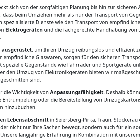
eckt sich von der sorgfältigen Planung bis hin zur sicheren
, dass beim Umziehen mehr als nur der Transport von Gege
h spezialisierte Dienste wie den Transport von empfindlic
on
Elektrogeräten
und die fachgerechte Handhabung von 
.
l
ausgerüstet
, um Ihren Umzug reibungslos und effizient zu
r empfindliche Glaswaren, sorgen für den sicheren Transp
bst spezielle Gegenstände wie Fahrräder und Sportgeräte
r den Umzug von Elektronikgeräten bieten wir maßgeschn
ugeschnitten sind.
r die Wichtigkeit von
Anpassungsfähigkeit
. Deshalb könn
ie Entrümpelung oder die Bereitstellung von Umzugskarton
n hinzubuchen.
uen
Lebensabschnitt
in Seiersberg-Pirka, Traun, Stockerau
er nicht nur Ihre Sachen bewegt, sondern auch für ein so
 Unsere langjährige Erfahrung in Kombination mit unser