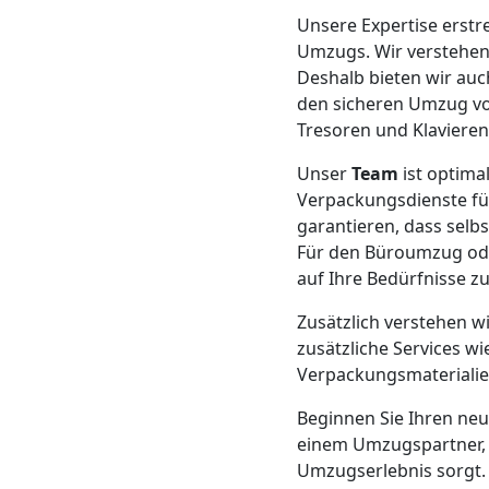
Beiladung
Unsere Expertise erstr
Umzugs. Wir verstehen
Steyr
Deshalb bieten wir auc
den sicheren Umzug v
Tresoren und Klavieren
Mini
Unser
Team
ist optima
Umzug
Verpackungsdienste fü
garantieren, dass sel
Steyr
Für den Büroumzug ode
auf Ihre Bedürfnisse z
Zusätzlich verstehen wi
Umzug
zusätzliche Services w
Verpackungsmaterialie
2
Beginnen Sie Ihren ne
einem Umzugspartner, d
Mann
Umzugserlebnis sorgt.