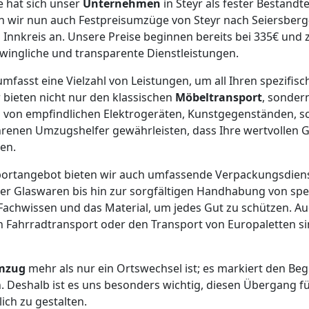
 hat sich unser
Unternehmen
in Steyr als fester Bestandtei
n wir nun auch Festpreisumzüge von Steyr nach Seiersberg-
nnkreis an. Unsere Preise beginnen bereits bei 335€ und 
wingliche und transparente Dienstleistungen.
fasst eine Vielzahl von Leistungen, um all Ihren spezifis
 bieten nicht nur den klassischen
Möbeltransport
, sondern
 von empfindlichen Elektrogeräten, Kunstgegenständen, 
hrenen Umzugshelfer gewährleisten, dass Ihre wertvollen 
en.
ortangebot bieten wir auch umfassende Verpackungsdiens
er Glaswaren bis hin zur sorgfältigen Handhabung von spe
Fachwissen und das Material, um jedes Gut zu schützen. Auc
 Fahrradtransport oder den Transport von Europaletten si
mzug
mehr als nur ein Ortswechsel ist; es markiert den Be
n. Deshalb ist es uns besonders wichtig, diesen Übergang fü
ich zu gestalten.